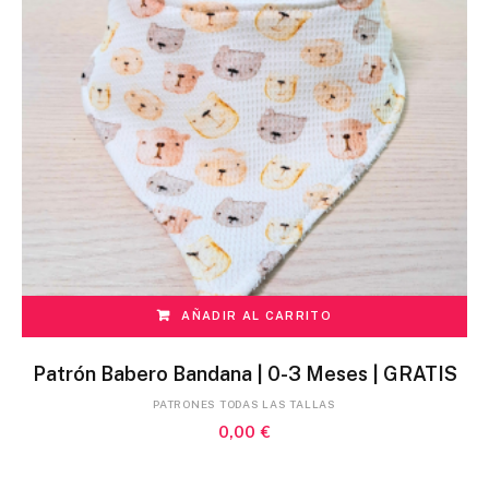
r
l
o
s
ú
l
t
i
m
o
s
AÑADIR AL CARRITO
Patrón Babero Bandana | 0-3 Meses | GRATIS
PATRONES TODAS LAS TALLAS
0,00
€