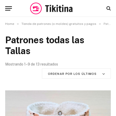
»
»
Home
Tienda de patrones (o moldes) gratuitos y pagos
Patrones todas las Tallas
Patrones todas las
Tallas
Mostrando 1–9 de 13 resultados
O
r
ORDENAR POR LOS ÚLTIMOS
d
e
n
a
d
o
p
o