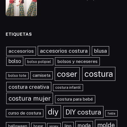
ETIQUETAS
accesorios costura
blusa
accesorios
bolso
bolsos y neceseres
bolso polipiel
costura
coser
camiseta
bolso tote
costura creativa
costura infantil
costura mujer
costura para bebé
diy
DIY costura
curso de costura
falda
molde
moda
lino
halloween
hogar
jersey