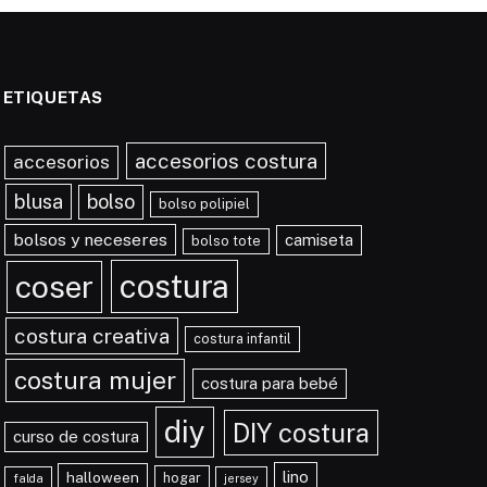
ETIQUETAS
accesorios costura
accesorios
blusa
bolso
bolso polipiel
bolsos y neceseres
camiseta
bolso tote
costura
coser
costura creativa
costura infantil
costura mujer
costura para bebé
diy
DIY costura
curso de costura
lino
halloween
hogar
falda
jersey