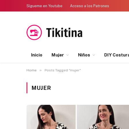
Sígueme en Youtube
Acceso a los Patrones
Inicio
Mujer
Niños
DIY Costur
»
Home
Posts Tagged "mujer"
MUJER