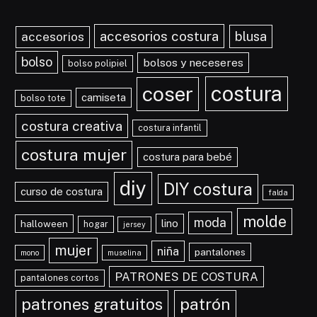
accesorios costura
blusa
accesorios
bolso
bolsos y neceseres
bolso polipiel
costura
coser
camiseta
bolso tote
costura creativa
costura infantil
costura mujer
costura para bebé
diy
DIY costura
curso de costura
falda
molde
moda
lino
halloween
hogar
jersey
mujer
niña
pantalones
mono
muselina
PATRONES DE COSTURA
pantalones cortos
patrones gratuitos
patrón