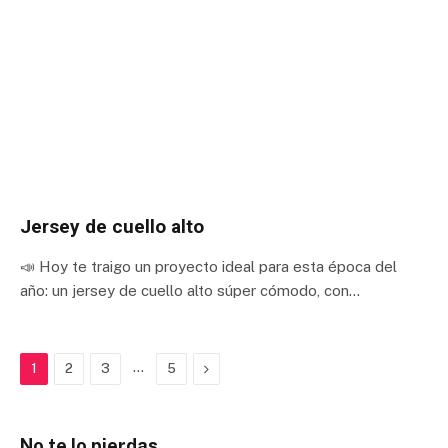
Jersey de cuello alto
📣 Hoy te traigo un proyecto ideal para esta época del
año: un jersey de cuello alto súper cómodo, con…
…
Next
1
2
3
5
No te lo pierdas