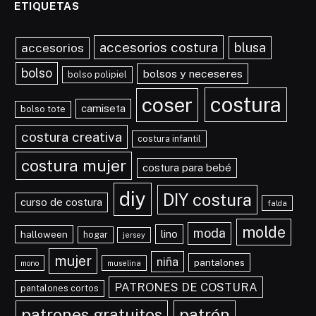
ETIQUETAS
accesorios costura
blusa
accesorios
bolso
bolsos y neceseres
bolso polipiel
costura
coser
camiseta
bolso tote
costura creativa
costura infantil
costura mujer
costura para bebé
diy
DIY costura
curso de costura
falda
molde
moda
lino
halloween
hogar
jersey
mujer
niña
pantalones
mono
muselina
PATRONES DE COSTURA
pantalones cortos
patrones gratuitos
patrón