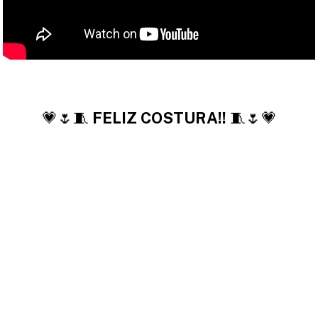
💗🌷🧵
FELIZ COSTURA!!
🧵🌷💗