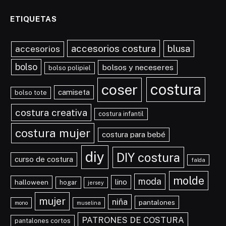
ETIQUETAS
accesorios costura
blusa
accesorios
bolso
bolsos y neceseres
bolso polipiel
costura
coser
camiseta
bolso tote
costura creativa
costura infantil
costura mujer
costura para bebé
diy
DIY costura
curso de costura
falda
molde
moda
lino
halloween
hogar
jersey
mujer
niña
pantalones
mono
muselina
PATRONES DE COSTURA
pantalones cortos