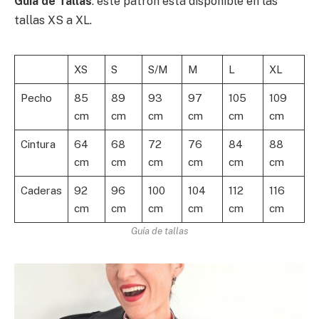
Guía de Tallas
: este patrón está disponible en las
tallas XS a XL.
XS
S
S/M
M
L
XL
Pecho
85
89
93
97
105
109
cm
cm
cm
cm
cm
cm
Cintura
64
68
72
76
84
88
cm
cm
cm
cm
cm
cm
Caderas
92
96
100
104
112
116
cm
cm
cm
cm
cm
cm
Guía de tallas