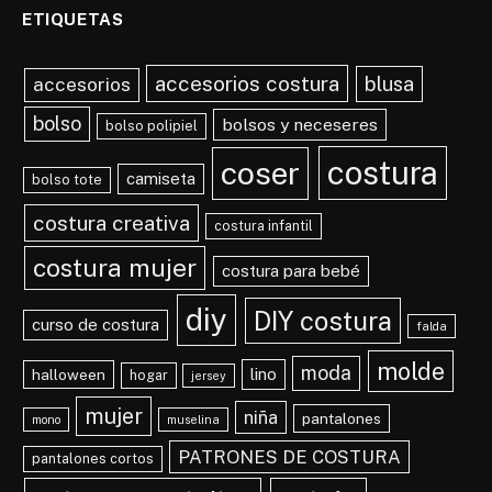
ETIQUETAS
accesorios costura
blusa
accesorios
bolso
bolsos y neceseres
bolso polipiel
costura
coser
camiseta
bolso tote
costura creativa
costura infantil
costura mujer
costura para bebé
diy
DIY costura
curso de costura
falda
molde
moda
lino
halloween
hogar
jersey
mujer
niña
pantalones
mono
muselina
PATRONES DE COSTURA
pantalones cortos