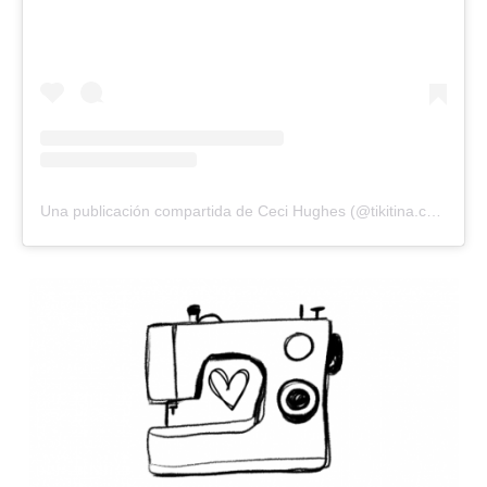
Una publicación compartida de Ceci Hughes (@tikitina.costura)