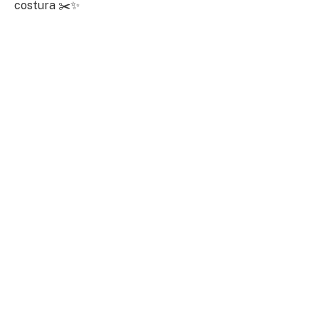
costura ✂️✨