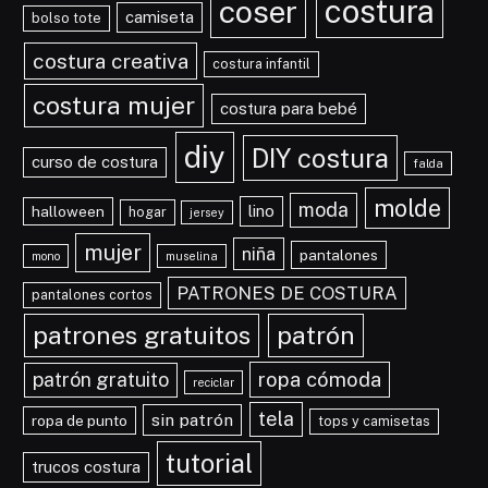
costura
coser
camiseta
bolso tote
costura creativa
costura infantil
costura mujer
costura para bebé
diy
DIY costura
curso de costura
falda
molde
moda
lino
halloween
hogar
jersey
mujer
niña
pantalones
mono
muselina
PATRONES DE COSTURA
pantalones cortos
patrones gratuitos
patrón
ropa cómoda
patrón gratuito
reciclar
tela
sin patrón
ropa de punto
tops y camisetas
tutorial
trucos costura