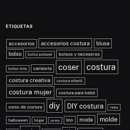
ETIQUETAS
accesorios costura
blusa
accesorios
bolso
bolsos y neceseres
bolso polipiel
costura
coser
camiseta
bolso tote
costura creativa
costura infantil
costura mujer
costura para bebé
diy
DIY costura
curso de costura
falda
molde
moda
lino
halloween
hogar
jersey