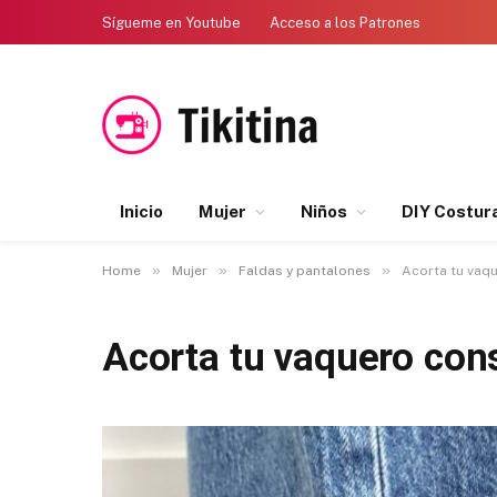
Sígueme en Youtube
Acceso a los Patrones
Inicio
Mujer
Niños
DIY Costur
»
»
»
Home
Mujer
Faldas y pantalones
Acorta tu vaqu
Acorta tu vaquero cons