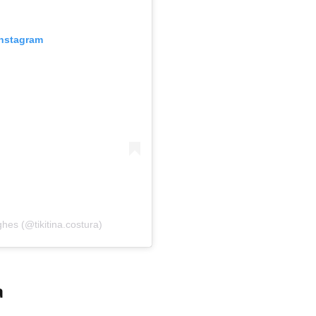
Instagram
hes (@tikitina.costura)
a