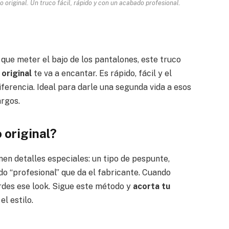
 original. Un truco fácil, rápido y con un acabado profesional.
 que meter el bajo de los pantalones, este truco
original
te va a encantar. Es rápido, fácil y el
iferencia. Ideal para darle una segunda vida a esos
argos.
 original?
nen detalles especiales: un tipo de pespunte,
o “profesional” que da el fabricante. Cuando
erdes ese look. Sigue este método y
acorta tu
el estilo.