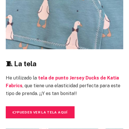
🧵 La tela
He utilizado la
tela de punto Jersey Ducks de Katia
Fabrics
, que tiene una elasticidad perfecta para este
tipo de prenda. ¡¡Y es tan bonita!!
👉
PUEDES VER LA TELA AQUÍ