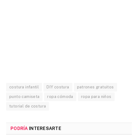
costura infantil
DIY costura
patrones gratuitos
punto camiseta
ropa cómoda
ropa para niños
tutorial de costura
PODRÍA
INTERESARTE