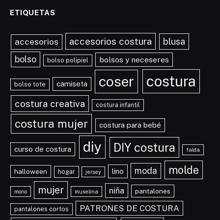
ETIQUETAS
accesorios costura
blusa
accesorios
bolso
bolsos y neceseres
bolso polipiel
costura
coser
camiseta
bolso tote
costura creativa
costura infantil
costura mujer
costura para bebé
diy
DIY costura
curso de costura
falda
molde
moda
lino
halloween
hogar
jersey
mujer
niña
pantalones
mono
muselina
PATRONES DE COSTURA
pantalones cortos