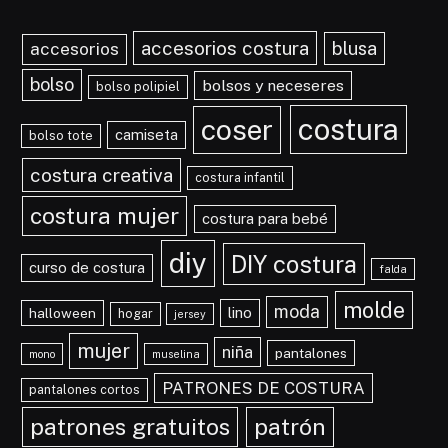
accesorios costura
blusa
accesorios
bolso
bolsos y neceseres
bolso polipiel
costura
coser
camiseta
bolso tote
costura creativa
costura infantil
costura mujer
costura para bebé
diy
DIY costura
curso de costura
falda
molde
moda
lino
halloween
hogar
jersey
mujer
niña
pantalones
mono
muselina
PATRONES DE COSTURA
pantalones cortos
patrones gratuitos
patrón