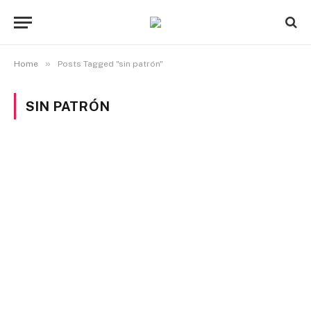
»
Home
Posts Tagged "sin patrón"
SIN PATRÓN