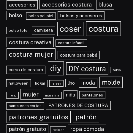
accesorios costura
blusa
accesorios
bolso
bolsos y neceseres
bolso polipiel
costura
coser
camiseta
bolso tote
costura creativa
costura infantil
costura mujer
costura para bebé
diy
DIY costura
curso de costura
falda
molde
moda
lino
halloween
hogar
jersey
mujer
niña
pantalones
mono
muselina
PATRONES DE COSTURA
pantalones cortos
patrones gratuitos
patrón
ropa cómoda
patrón gratuito
reciclar