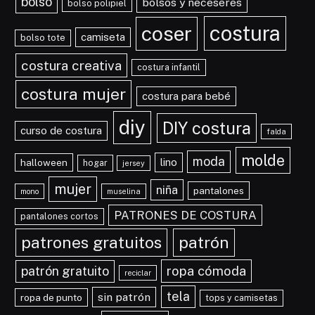
bolso
bolsos y neceseres
bolso polipiel
costura
coser
camiseta
bolso tote
costura creativa
costura infantil
costura mujer
costura para bebé
diy
DIY costura
curso de costura
falda
molde
moda
lino
halloween
hogar
jersey
mujer
niña
pantalones
mono
muselina
PATRONES DE COSTURA
pantalones cortos
patrones gratuitos
patrón
ropa cómoda
patrón gratuito
reciclar
tela
sin patrón
ropa de punto
tops y camisetas