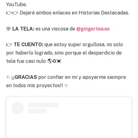
YouTube.
👉👉 Dejaré ambos enlaces en Historias Destacadas.
🌸
LA TELA:
es una viscosa de
@gingertea.es
👉
TE CUENTO:
que estoy super orgullosa, no solo
por haberlo logrado, sino porque el desperdicio de
tela fue casi nulo 🌎♻️💓
✨️ ¡¡
GRACIAS
por confiar en mí y apoyarme siempre
en todos mis proyectos!! ✨️