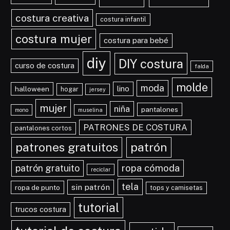
costura creativa
costura infantil
costura mujer
costura para bebé
diy
DIY costura
curso de costura
falda
molde
moda
lino
halloween
hogar
jersey
mujer
niña
pantalones
mono
muselina
PATRONES DE COSTURA
pantalones cortos
patrones gratuitos
patrón
ropa cómoda
patrón gratuito
reciclar
tela
sin patrón
ropa de punto
tops y camisetas
tutorial
trucos costura