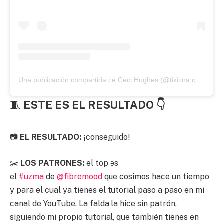
Una publicación compartida de Ceci Hughes (@tikitina.costura)
🧵
ESTE ES EL RESULTADO 👇
📷
EL RESULTADO:
¡conseguido!
✂️
LOS PATRONES:
el top es
el
#uzma
de
@fibremood
que cosimos hace un tiempo
y para el cual ya tienes el tutorial paso a paso en mi
canal de YouTube. La falda la hice sin patrón,
siguiendo mi propio tutorial, que también tienes en