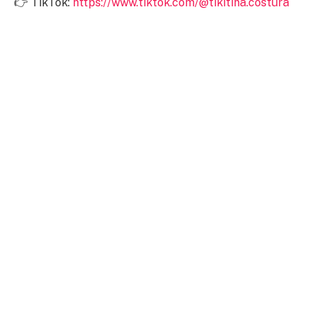
👉 TikTok:
https://www.tiktok.com/@tikitina.costura