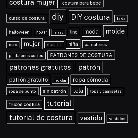
costura mujer
costura para bebé
diy
DIY costura
curso de costura
falda
molde
moda
lino
halloween
hogar
jersey
mujer
niña
pantalones
mono
muselina
PATRONES DE COSTURA
pantalones cortos
patrones gratuitos
patrón
ropa cómoda
patrón gratuito
reciclar
tela
sin patrón
ropa de punto
tops y camisetas
tutorial
trucos costura
tutorial de costura
vestido
vestidos