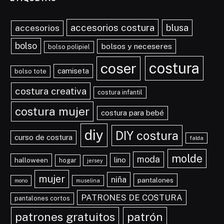
accesorios costura
blusa
accesorios
bolso
bolsos y neceseres
bolso polipiel
costura
coser
camiseta
bolso tote
costura creativa
costura infantil
costura mujer
costura para bebé
diy
DIY costura
curso de costura
falda
molde
moda
lino
halloween
hogar
jersey
mujer
niña
pantalones
mono
muselina
PATRONES DE COSTURA
pantalones cortos
patrones gratuitos
patrón