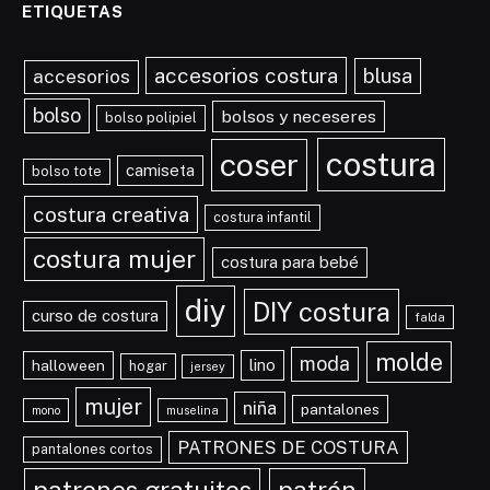
ETIQUETAS
accesorios costura
blusa
accesorios
bolso
bolsos y neceseres
bolso polipiel
costura
coser
camiseta
bolso tote
costura creativa
costura infantil
costura mujer
costura para bebé
diy
DIY costura
curso de costura
falda
molde
moda
lino
halloween
hogar
jersey
mujer
niña
pantalones
mono
muselina
PATRONES DE COSTURA
pantalones cortos
patrones gratuitos
patrón